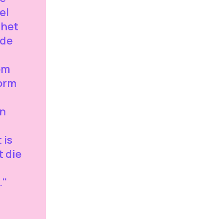
el
 het
 de
om
vorm
an
 is
 die
."