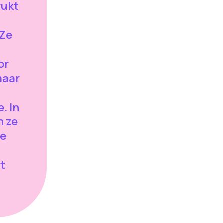
rukt
"Ze
or
maar
. In
n ze
de
t