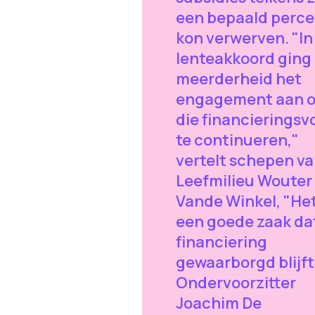
een bepaald perce
kon verwerven. "In
lenteakkoord ging
meerderheid het
engagement aan 
die financierings
te continueren,"
vertelt schepen v
Leefmilieu Wouter
Vande Winkel, "Het
een goede zaak dat
financiering
gewaarborgd blijft
Ondervoorzitter
Joachim De