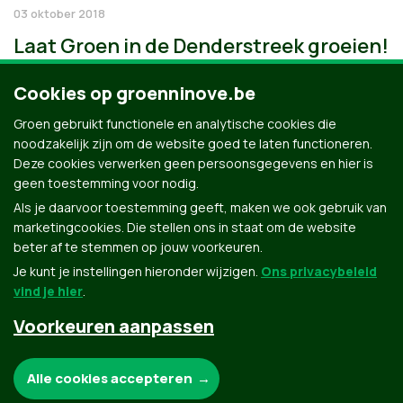
03 oktober 2018
Laat Groen in de Denderstreek groeien!
Cookies op groenninove.be
Groen gebruikt functionele en analytische cookies die
noodzakelijk zijn om de website goed te laten functioneren.
Deze cookies verwerken geen persoonsgegevens en hier is
geen toestemming voor nodig.
Als je daarvoor toestemming geeft, maken we ook gebruik van
marketingcookies. Die stellen ons in staat om de website
beter af te stemmen op jouw voorkeuren.
Je kunt je instellingen hieronder wijzigen.
Ons privacybeleid
vind je hier
.
Voorkeuren aanpassen
Groen.be
Noodzakelijke cookies:
Alle cookies accepteren