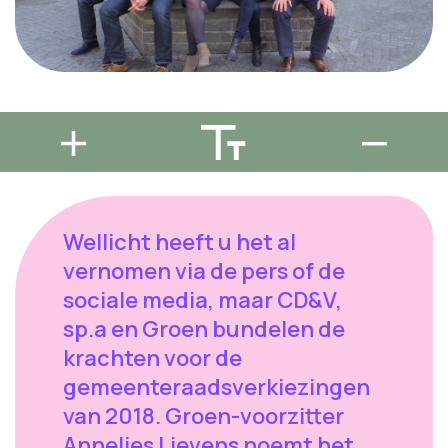
Wellicht heeft u het al
vernomen via de pers of de
sociale media, maar CD&V,
sp.a en Groen bundelen de
krachten voor de
gemeenteraadsverkiezingen
van 2018. Groen-voorzitter
Annelies Lievens noemt het