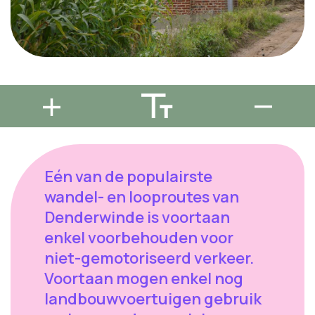
Eén van de populairste
wandel- en looproutes van
Denderwinde is voortaan
enkel voorbehouden voor
niet-gemotoriseerd verkeer.
Voortaan mogen enkel nog
landbouwvoertuigen gebruik