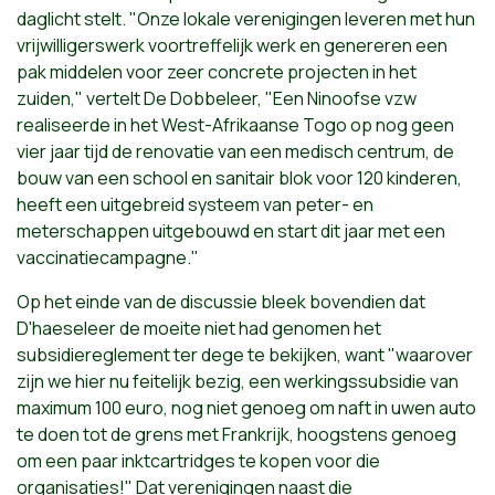
daglicht stelt. "Onze lokale verenigingen leveren met hun
vrijwilligerswerk voortreffelijk werk en genereren een
pak middelen voor zeer concrete projecten in het
zuiden," vertelt De Dobbeleer, "Een Ninoofse vzw
realiseerde in het West-Afrikaanse Togo op nog geen
vier jaar tijd de renovatie van een medisch centrum, de
bouw van een school en sanitair blok voor 120 kinderen,
heeft een uitgebreid systeem van peter- en
meterschappen uitgebouwd en start dit jaar met een
vaccinatiecampagne."
Op het einde van de discussie bleek bovendien dat
D'haeseleer de moeite niet had genomen het
subsidiereglement ter dege te bekijken, want "waarover
zijn we hier nu feitelijk bezig, een werkingssubsidie van
maximum 100 euro, nog niet genoeg om naft in uwen auto
te doen tot de grens met Frankrijk, hoogstens genoeg
om een paar inktcartridges te kopen voor die
organisaties!" Dat verenigingen naast die