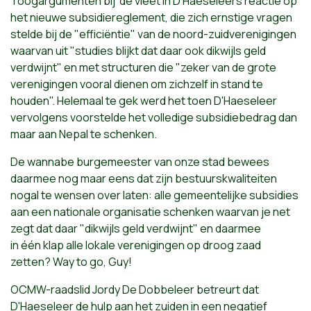
Toogargumenten bij de vleet in D'Haeseleers reactie op
het nieuwe subsidiereglement, die zich ernstige vragen
stelde bij de "efficiëntie" van de noord-zuidverenigingen
waarvan uit "studies blijkt dat daar ook dikwijls geld
verdwijnt" en met structuren die "zeker van de grote
verenigingen vooral dienen om zichzelf in stand te
houden". Helemaal te gek werd het toen D'Haeseleer
vervolgens voorstelde het volledige subsidiebedrag dan
maar aan Nepal te schenken.
De wannabe burgemeester van onze stad bewees
daarmee nog maar eens dat zijn bestuurskwaliteiten
nogal te wensen over laten: alle gemeentelijke subsidies
aan een nationale organisatie schenken waarvan je net
zegt dat daar "dikwijls geld verdwijnt" en daarmee
in
één
klap
alle lokale verenigingen op droog zaad
zetten? Way to go, Guy!
OCMW-raadslid Jordy De Dobbeleer betreurt dat
D'Haeseleer de hulp aan het zuiden in een negatief