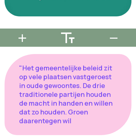
"Het gemeentelijke beleid zit
op vele plaatsen vastgeroest
in oude gewoontes. De drie
traditionele partijen houden
de macht in handen en willen
dat zo houden. Groen
daarentegen wil