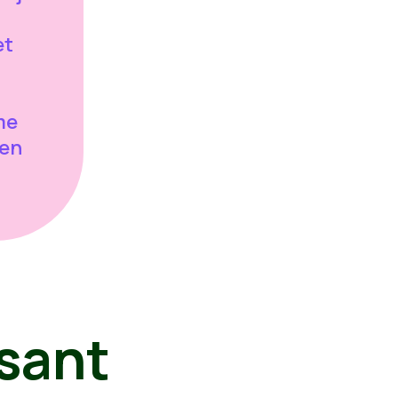
et
me
sen
sant