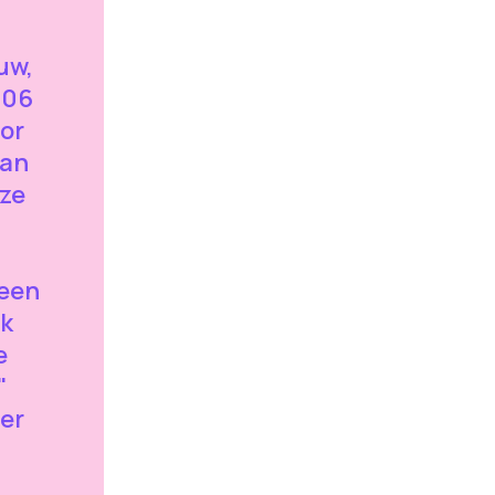
uw,
606
or
van
ze
 een
jk
e
"
er