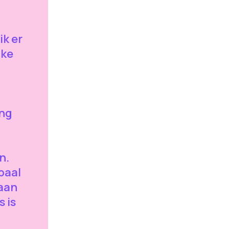
ik er
jke
ing
n.
baal
gaan
s is