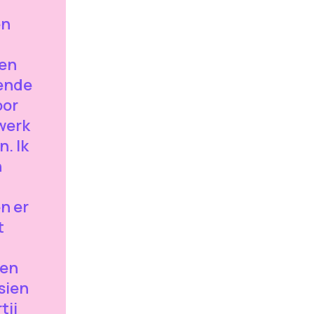
n
en
ien
kende
oor
werk
. Ik
n
n er
t
ten
sien
tij