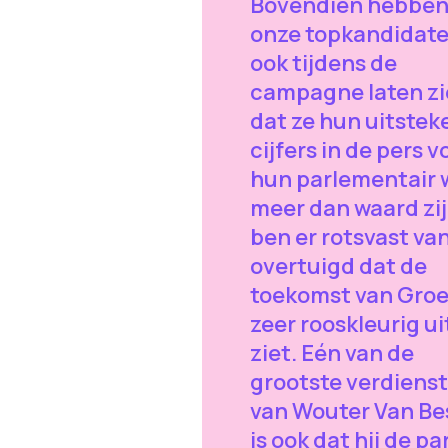
Bovendien hebbe
onze topkandidat
ook tijdens de
campagne laten z
dat ze hun uitste
cijfers in de pers v
hun parlementair 
meer dan waard zijn
ben er rotsvast va
overtuigd dat de
toekomst van Groe
zeer rooskleurig ui
ziet. Eén van de
grootste verdiens
van Wouter Van Be
is ook dat hij de par