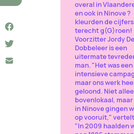
overal in Vlaander
en ook in Ninove ?
kleurden de cijfers
terecht g(G)roen!
Voorzitter Jordy D
Dobbeleer is een
uitermate tevrede
man. "Het was een
intensieve campa
maar ons werk hee
geloond. Niet alle
bovenlokaal, maar
in Ninove gingen w
op vooruit," vertelt
"In 2009 haalden 