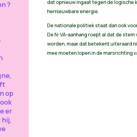
dat opnieuw ingaat tegen de logische 
en ?
hernieuwbare energie.
De nationale politiek staat dan ook vo
De N-VA-aanhang roept al dat de stem 
e
worden, maar dat betekent uiteraard ni
mee moeten lopen in de marsrichting v
n
gne,
ft
en op
 ook
e er
 hij,
we