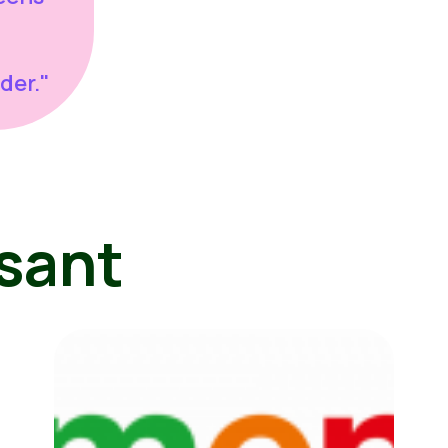
der."
sant