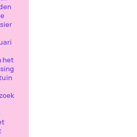
nden
de
sier
uari
n het
ssing
tuin
rzoek
s
et
t