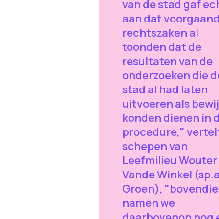
van de stad gaf ec
aan dat voorgaan
rechtszaken al
toonden dat de
resultaten van de
onderzoeken die d
stad al had laten
uitvoeren als bewi
konden dienen in 
procedure," vertel
schepen van
Leefmilieu Wouter
Vande Winkel (sp.a
Groen), "bovendi
namen we
daarbovenop nog 