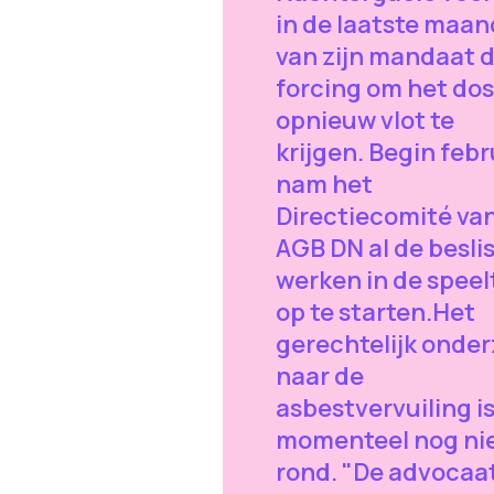
in de laatste maa
van zijn mandaat 
forcing om het dos
opnieuw vlot te
krijgen. Begin febr
nam het
Directiecomité va
AGB DN al de besli
werken in de speel
op te starten.Het
gerechtelijk onde
naar de
asbestvervuiling i
momenteel nog ni
rond. "De advocaa