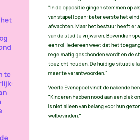
"In de oppositie gingen stemmen op al
van stapel lopen: beter eerste het ein
 het
afwachten. Maar het bestuur heeft er 
van de stad te vrijwaren. Bovendien sp
nog
een rol. Iedereen weet dat het toegan
rond
regelmatig geschonden wordt en de st
toezicht houden. De huidige situatie la
n te
meer te verantwoorden."
lijk:
Veerle Evenepoel vindt de nakende her
an
"Kinderen hebben nood aan een plek om
n
is niet alleen van belang voor hun gez
e
welbevinden."
rde