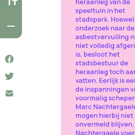
heraanleg van de
speeltuin in het
stadspark. Hoewel
onderzoek naar de
asbestvervuiling 
niet volledig afge
is, besloot het
stadsbestuur de
heraanleg toch aa
vatten. Eerlijk is eer
de inspanningen v
voormalig schepe
Marc Nachtergael
mogen hierbij niet
onvermeld blijven.
Nachtergaele voe