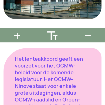
Het lenteakkoord geeft een
voorzet voor het OCMW-
beleid voor de komende
legislatuur. Het OCMW-
Ninove staat voor enkele
grote uitdagingen, aldus
OCMW-raadslid en Groen-