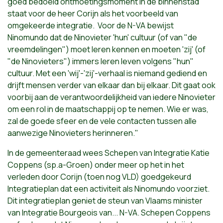
goed bedoeld ontmoetingsmoment in de binnenstad
staat voor de heer Corijn als het voorbeeld van
omgekeerde integratie. Voor de N-VA bewijst
Ninomundo dat de Ninovieter 'hun' cultuur (of van "de
vreemdelingen") moet leren kennen en moeten 'zij' (of
"de Ninovieters") immers leren leven volgens "hun"
cultuur. Met een 'wij'-'zij'-verhaal is niemand gediend en
drijft mensen verder van elkaar dan bij elkaar. Dit gaat ook
voorbij aan de verantwoordelijkheid van iedere Ninovieter
om een rol in de maatschappij op te nemen. Wie er was,
zal de goede sfeer en de vele contacten tussen alle
aanwezige Ninovieters herinneren."
In de gemeenteraad wees Schepen van Integratie Katie
Coppens (sp.a-Groen) onder meer op het in het
verleden door Corijn (toen nog VLD) goedgekeurd
Integratieplan dat een activiteit als Ninomundo voorziet.
Dit integratieplan geniet de steun van Vlaams minister
van Integratie Bourgeois van... N-VA. Schepen Coppens