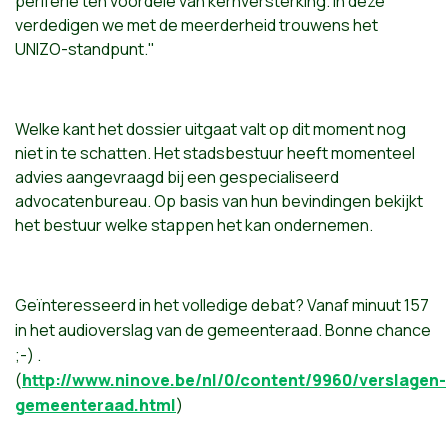
periferie ten voordele van kernversterking. In deze
verdedigen we met de meerderheid trouwens het
UNIZO-standpunt."
Welke kant het dossier uitgaat valt op dit moment nog
niet in te schatten. Het stadsbestuur heeft momenteel
advies aangevraagd bij een gespecialiseerd
advocatenbureau. Op basis van hun bevindingen bekijkt
het bestuur welke stappen het kan ondernemen.
Geïnteresseerd
in
het
volledige
debat
?
Vanaf
minuut
157
in
het
audioverslag
van de
gemeenteraad
.
Bonne
chance
;-) .
(
http://www.ninove.be/nl/0/content/9960/verslagen-
gemeenteraad.html
)