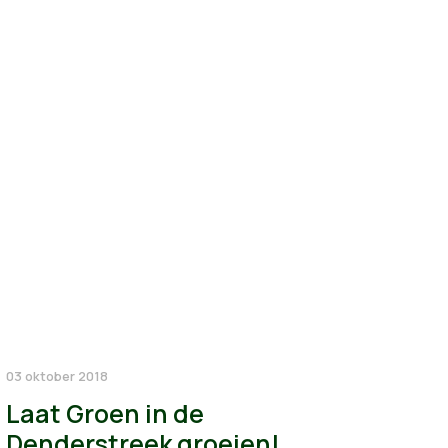
03 oktober 2018
Laat Groen in de
Denderstreek groeien!