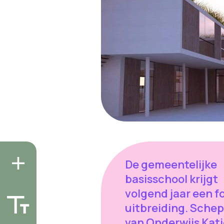
De gemeentelijke
basisschool krijgt
volgend jaar een f
uitbreiding. Sche
van Onderwijs Kati