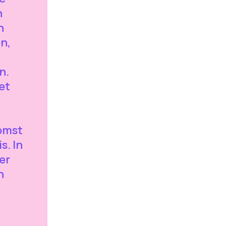
n
n
n,
n.
et
komst
s. In
er
n