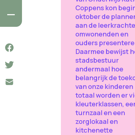
Coppens kon begi
oktober de planne
aan de leerkrachte
omwonenden en
ouders presentere
Daarmee bewijst h
stadsbestuur
andermaal hoe
belangrijk de toe
van onze kinderen i
totaal worden er vi
kleuterklassen, ee
turnzaal en een
zorglokaal en
kitchenette