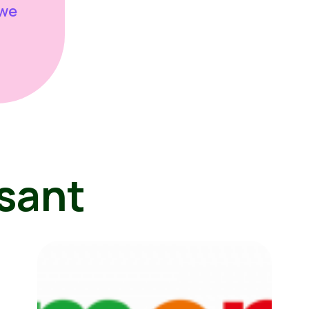
 we
sant