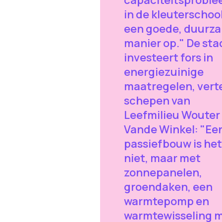
in de kleuterschoo
een goede, duurz
manier op." De sta
investeert fors in
energiezuinige
maatregelen, verte
schepen van
Leefmilieu Wouter
Vande Winkel: "Ee
passiefbouw is het
niet, maar met
zonnepanelen,
groendaken, een
warmtepomp en
warmtewisseling 