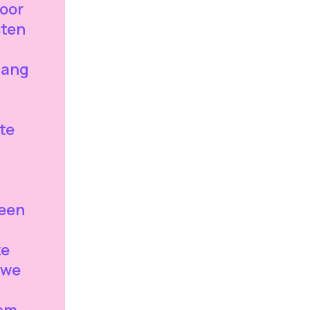
voor
sten
 gang
te
geen
ze
 we
eem