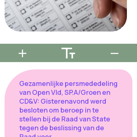
Gezamenlijke persmededeling
van Open Vld, SP.A/Groen en
CD&V: Gisterenavond werd
besloten om beroep in te
stellen bij de Raad van State
tegen de beslissing van de
Raad voor