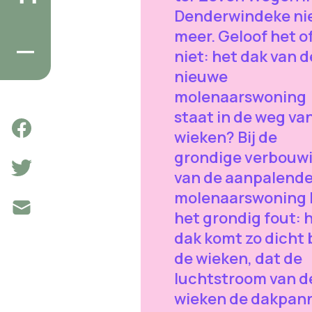
Denderwindeke ni
meer. Geloof het o
niet: het dak van d
nieuwe
molenaarswoning
staat in de weg va
wieken? Bij de
grondige verbouw
van de aanpalend
molenaarswoning 
het grondig fout: 
dak komt zo dicht b
de wieken, dat de
luchtstroom van d
wieken de dakpan