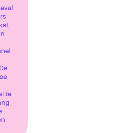
geval
rs
el,
en
snel
"De
toe
l te
lang
e
en