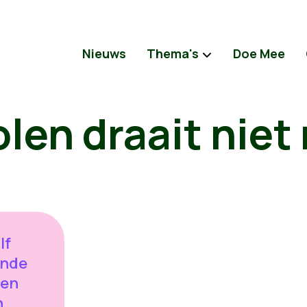
Nieuws
Thema's
Doe Mee
len draait niet
lf
ende
len
n