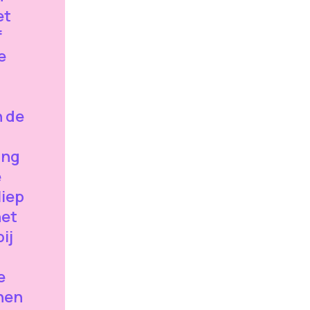
et
f
e
n de
ing
e
liep
het
ij
e
nen