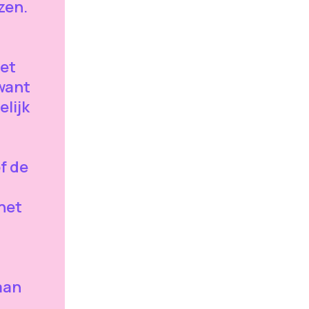
zen.
het
want
elijk
f de
het
aan