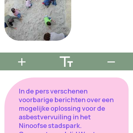
In de pers verschenen
voorbarige berichten over een
mogelijke oplossing voor de
asbestvervuiling in het
Ninoofse stadspark.