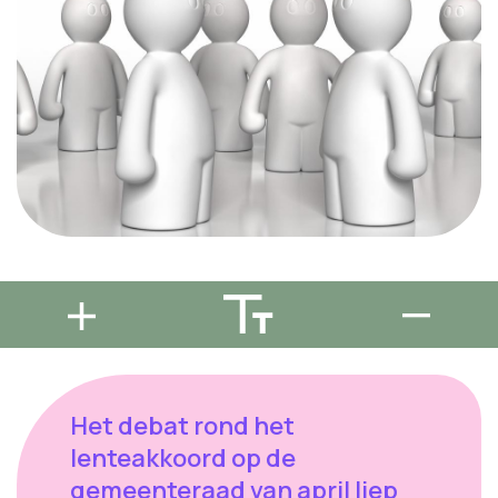
Het debat rond het
lenteakkoord op de
gemeenteraad van april liep