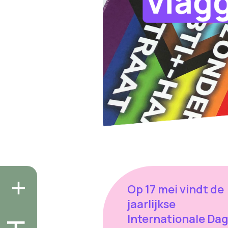
Op 17 mei vindt de
jaarlijkse
Internationale Da