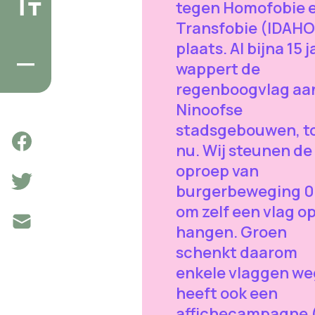
tegen Homofobie 
Transfobie (IDAH
plaats. Al bijna 15 j
wappert de
regenboogvlag aa
Ninoofse
stadsgebouwen, t
nu. Wij steunen de
oproep van
burgerbeweging 
om zelf een vlag op
hangen. Groen
schenkt daarom
enkele vlaggen we
heeft ook een
affichecampagne 