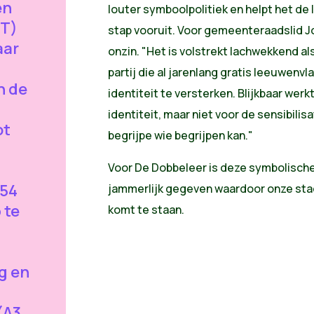
en
louter symboolpolitiek en helpt het 
OT)
stap
vooruit. Voor gemeenteraadslid Jo
aar
onzin. "Het is volstrekt lachwekkend a
partij die al jarenlang gratis leeuwen
n de
identiteit te versterken. Blijkbaar wer
identiteit, maar niet voor de sensibilis
ot
begrijpe wie begrijpen kan."
Voor De Dobbeleer is deze symbolisch
054
jammerlijk gegeven waardoor onze stad
 te
komt te staan.
g en
(A3