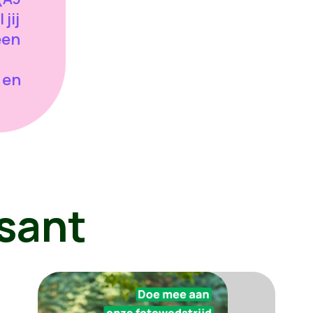
jij
een
 en
sant