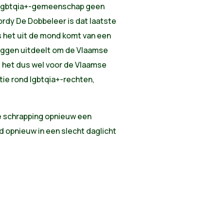
de lgbtqia+-gemeenschap geen
rdy De Dobbeleer is dat laatste
ls het uit de mond komt van een
vlaggen uitdeelt om de Vlaamse
kt het dus wel voor de Vlaamse
atie rond lgbtqia+-rechten,
e schrapping opnieuw een
 opnieuw in een slecht daglicht