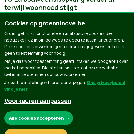
terwijl woonnood stijgt
Cookies op groenninove.be
Groen gebruikt functionele en analytische cookies die
noodzakelijk zijn om de website goed te laten functioneren.
Deze cookies verwerken geen persoonsgegevens en hier is
geen toestemming voor nodig.
Als je daarvoor toestemming geeft, maken we ook gebruik van
marketingcookies. Die stellen ons in staat om de website
beter af te stemmen op jouw voorkeuren.
Je kunt je instellingen hieronder wijzigen.
Ons privacybeleid
vind je hier
.
Voorkeuren aanpassen
Groen.be
Noodzakelijke cookies:
Alle cookies accepteren
Contact
Privacybeleid
Functionele en analytische cookies: