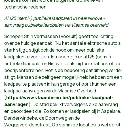
technische redenen.
Al 125 (semi-) publieke laadpalen in heel Ninove –
aanvraag publieke laadpalen via Vlaamse overheid
Schepen Stijn Vermassen (Vooruit) geeft toelichting
over de huidige aanpak: “Nu het aantal elektrische auto's
sterk stijgt, stijgt ook de nood om meer publieke
laadpalen te voorzien. Intussen zijn er al 125 (semi-)
publieke laadpalen in Ninove, zoals bij tankstations of op
bedrijventerreinen. Het is de bedoeling dat dit nog verder
stijgt. Mensen die zelf geen mogelijkheid hebben om een
laadpaal te plaatsen in hun garage of oprit kunnen een
laadpaal aanvragen via de Vlaamse Overheid
(
https://www.vlaanderen.be/publieke-laadpaal-
aanvragen
). De stad bekijkt vervolgens elke aanvraag
en beoordeelt die. Zo komen er laadpalen bij in Aspelare,
Denderwindeke, de Doornweg en de
Weggevoerdenstraat. Op sommige locaties is wel eerst